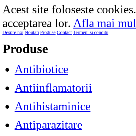
Acest site foloseste cookies
acceptarea lor.
Afla mai mult
Despre noi
Noutati
Produse
Contact
Termeni si conditii
Produse
Antibiotice
Antiinflamatorii
Antihistaminice
Antiparazitare