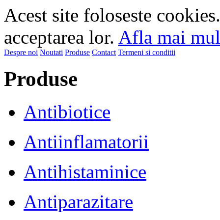
Acest site foloseste cookies
acceptarea lor.
Afla mai mult
Despre noi
Noutati
Produse
Contact
Termeni si conditii
Produse
Antibiotice
Antiinflamatorii
Antihistaminice
Antiparazitare