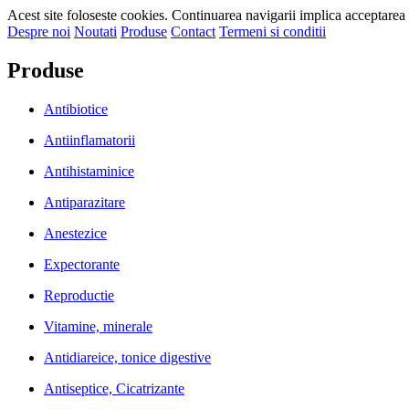
Acest site foloseste cookies. Continuarea navigarii implica acceptarea 
Despre noi
Noutati
Produse
Contact
Termeni si conditii
Produse
Antibiotice
Antiinflamatorii
Antihistaminice
Antiparazitare
Anestezice
Expectorante
Reproductie
Vitamine, minerale
Antidiareice, tonice digestive
Antiseptice, Cicatrizante