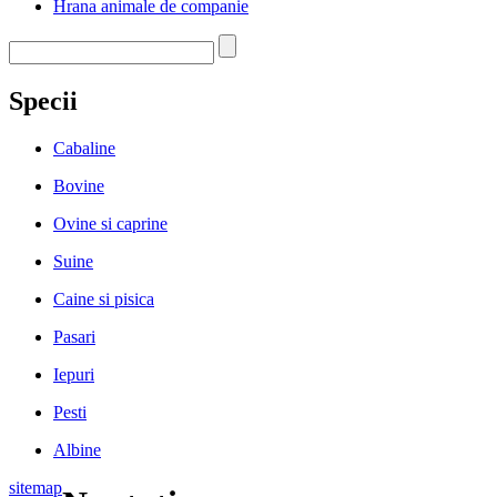
Hrana animale de companie
Specii
Cabaline
Bovine
Ovine si caprine
Suine
Caine si pisica
Pasari
Iepuri
Pesti
Albine
sitemap